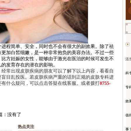
进程简单、安全，同时也不会有很大的副效果。除了祛
肤更加白皙细嫩，是一种非常抱负的美容办法。不过一些
，比方妊娠的女性，能够由于激光在医治的时候可发生不
活
儿的发育存在的潜在的影响。
：
经常出现皮肤疾病的朋友可以了解下以上内容，看看自
科
要盲目乱投医。若皮肤疾病严重的话到正规的皮肤专科进
还有什么疑问，可以点击答疑在线客服。或者拨打
0755-
专
效
篇：没有了
值
热点关注
事