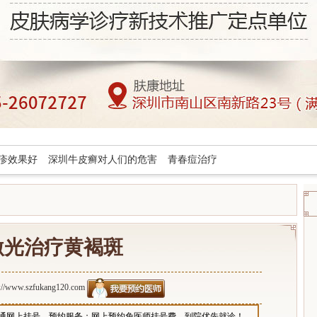
疹效果好
深圳牛皮癣对人们的危害
青春痘治疗
激光治疗黄褐斑
p://www.szfukang120.com
通网上挂号、预约服务；网上预约免医师挂号费，到院优先就诊！