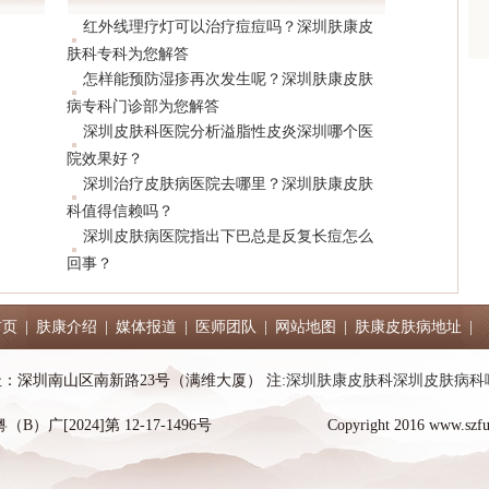
红外线理疗灯可以治疗痘痘吗？深圳肤康皮
肤科专科为您解答
怎样能预防湿疹再次发生呢？深圳肤康皮肤
病专科门诊部为您解答
深圳皮肤科医院分析溢脂性皮炎深圳哪个医
院效果好？
深圳治疗皮肤病医院去哪里？深圳肤康皮肤
科值得信赖吗？
深圳皮肤病医院指出下巴总是反复长痘怎么
回事？
首页
|
肤康介绍
|
媒体报道
|
医师团队
|
网站地图
|
肤康皮肤病地址
|
7 地址：深圳南山区南新路23号（满维大厦） 注:
深圳肤康皮肤科
深圳皮肤病科
广[2024]第 12-17-1496号
Copyright 2016 www.szfu