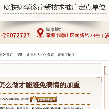
疹效果好
深圳牛皮癣对人们的危害
青春痘治疗
怎么做才能避免病情的加重
p://www.szfukang120.com
通网上挂号、预约服务；网上预约免医师挂号费，到院优先就诊！