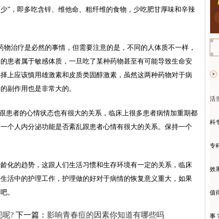
少”，即多吃含锌、维他命、粗纤维的食物，少吃肥甘厚味和辛辣
物治疗是必然的事情，但需要注意的是，不同的人体质不一样，
有的患者属于敏感体质，一旦吃了某种药物甚至有可能导致生命安
选择上应该慎用雄激素和皮质类固醇激素，虽然这两种药物对于病
物的副作用也是非常大的。
活
跟患者的心情状态也有很大的关系，临床上很多患者病情加重期都
科
为一个人内分泌功能是否紊乱跟患者心情有很大的关系。保持一个
。
专
化的趋势，这跟人们生活习惯和生存环境有一定的关系，临床
效
好生活中的护理工作，护理做的好对于病情的恢复意义重大，如果
疗吧。
值
呢?
下一篇：
影响青春痘的因素你知道有哪些吗
事