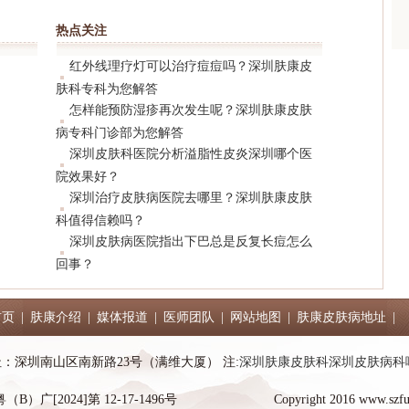
热点关注
红外线理疗灯可以治疗痘痘吗？深圳肤康皮
肤科专科为您解答
怎样能预防湿疹再次发生呢？深圳肤康皮肤
病专科门诊部为您解答
深圳皮肤科医院分析溢脂性皮炎深圳哪个医
院效果好？
深圳治疗皮肤病医院去哪里？深圳肤康皮肤
科值得信赖吗？
深圳皮肤病医院指出下巴总是反复长痘怎么
回事？
首页
|
肤康介绍
|
媒体报道
|
医师团队
|
网站地图
|
肤康皮肤病地址
|
7 地址：深圳南山区南新路23号（满维大厦） 注:
深圳肤康皮肤科
深圳皮肤病科
广[2024]第 12-17-1496号
Copyright 2016 www.szfu